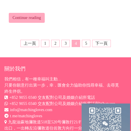
Continue reading
上一頁
1
2
3
4
5
下一頁
關於我們
我們相信，有一種幸福叫主動...
只要你願意行出第一步，幸．匯會全力協助你找尋幸福、去尋覓
終生伴侶。
+852 9055 0340 交友配對公司及婚姻介紹所電話
+852 9055 0340 交友配對公司及婚姻介紹所電話與Whatsapp
info@matchingloves.com
t.me/matchingloves
九龍油蔴地彌敦道518至520号彌敦行21/F H室 （港鐵油麻地站D
出口，一出轉左沿彌敦道往佐敦方向行一分鐘）