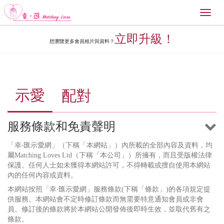
Toggl
naviga
立即升級！
想瀏覽更多會員相片與資料？
示愛
配對
服務條款和免責聲明
「幸‧匯示愛網」（下稱「本網站」）內所載的全部內容及資料，均
屬Matching Loves Ltd（下稱「本公司」）所擁有，而且受版權法律
保護。任何人士如未獲得本網站許可，不得轉載或擅自使用本網站
內的任何內容或資料。
本網站按照「幸‧匯示愛網」服務條款(下稱「條款」)的各項規定提
供服務。本網站會不定時修訂條款而無需要特意通知會員或非會
員。修訂後的條款將於本網站公開發佈後即時生效，並取代舊有之
條款。