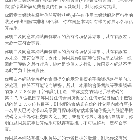
你同意本網站有權拒絕為任何免費會員(如你是免費會員則包括你在
內)暫停屬於該免費會員的任何示愛配對，對此你沒有異議。
你同意本網站有權對你的配對狀態(或任何使用本網站服務而衍生的
狀況)作出相關或非相關估算，你亦同意本網站有權向你展示各項估
算結果。
你明白及同意本網站向你展示的所有各項估算結果可以存有誤差，
未必一定符合事實。
你明白及同意本網站向你展示的所有各項估算結果可以存有誤差，
亦未必一定符合事實，因此，你同意你對該等估算結果之理解，或
因此而導致之所有行為，純粹是你個人之行動，你同意本網站不需
為此而負上任何責任。
你明白本網站會將所有會員提交的示愛目標的手機號碼進行單向加
密處理，由於不可能逆向解密，所以，本網站會保留該等手機號碼
的第 2, 7, 8 位數目字作識別用途，當你提交的登記手機號碼的
第 2, 7, 8 位數目字等同於任何會員所提交的任何示愛目標的手機號
碼的第 2, 7, 8 位數目字，則本網站會估算在你的社交圈內或有至少
一名朋友已將你添加為示愛目標(本網站估算得知你提交的登記手機
號碼之人士為你社交圈內之朋友)，並會向你展示相關估算結果，你
明白及同意該等估算結果可以存有誤差，不可理解為一定符合事
實。
你同意本網站有權限制你添加的示愛目標的數量，對此你沒有異