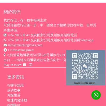
關於我們
我們相信，有一種幸福叫主動...
只要你願意行出第一步，幸．匯會全力協助你找尋幸福、去尋覓
終生伴侶。
+852 9055 0340 交友配對公司及婚姻介紹所電話
+852 9055 0340 交友配對公司及婚姻介紹所電話與Whatsapp
info@matchingloves.com
t.me/matchingloves
九龍油蔴地彌敦道518至520号彌敦行21/F H室 （港鐵油麻地站D
出口，一出轉左沿彌敦道往佐敦方向行一分鐘）
Stay in touch:
更多資訊
相睇冷知識
成功故事
傳媒報道
極速約會活動
相關條款