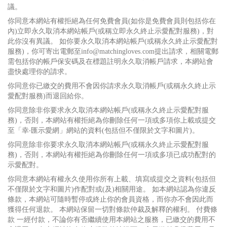
議。
你同意本網站有權拒絕為任何免費會員(如你是免費會員則包括你在
內)立即永久取消本網站帳戶(或稱立即永久終止示愛配對服務)，對
此你沒有異議。 如你要永久取消本網站帳戶(或稱永久終止示愛配對
服務)，你可寄出電郵至info@matchingloves.com提出請求，相關電郵
需包括你的帳戶保安碼及在標題註明永久取消帳戶請求，本網站會
盡快處理你的請求。
你同意你已繳交的費用不會因你請求永久取消帳戶(或稱永久終止示
愛配對服務)而退回給你。
你同意除非你要求永久取消本網站帳戶(或稱永久終止示愛配對服
務)，否則，本網站有權拒絕為你刪除任何一項或多項你上載或提交
至「幸‧匯示愛網」網站的資料(包括但不僅限於文字和圖片)。
你同意除非你要求永久取消本網站帳戶(或稱永久終止示愛配對服
務)，否則，本網站有權拒絕為你刪除任何一項或多項已成功配對的
示愛配對。
你同意本網站有權永久使用你所有上載、填寫或提交之資料(包括但
不僅限於文字和圖片)作配對或(及)相關用途。 如本網站認為你違反
條款，本網站可隨時暫停或終止你的會員資格，而你亦不會因此而
獲得任何退款。 本網站保留一切對條款仲裁及解釋的權利。 付費條
款 一經付款，不論你有否繼續使用本網站之服務，已繳交的費用不