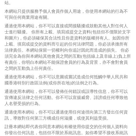
站。
本網站只提供服務予個人會員作個人用途，你使用本網站的行為不
可與任何商業用途有關。
通過使用本網站，你不可以直接或間接騷擾或鼓動其他人對任何人
士進行騷擾。 你所有上載、填寫或提交之資料(包括但不僅限於文字
和圖片)，你必須確保其合法性且你是資料的版權持有人。如因你所
上載、填寫或提交的資料而引起的任何法律問題，你必須承擔所有
法律責任。本網站保留一切權利向你追討因此而造成的損失。 你必
須完全為你與本網站其他會員之間的互動(包括線上及非線上)負上所
有責任，你明白本網站不能保證會員的行為及背景，亦不會對會員
之間的互動負上任何責任。
通過使用本網站，你不可以意圖或嘗試造成任何抵觸中華人民共和
國香港特別行政區法例(或你所在地)的法例之行為。
通過使用本網站，你不可以發佈任何錯誤或誤導性信息，你不可以
宣傳違反法律之任何活動。你不可以宣揚威脅、誹謗或任何導致他
人名譽受損的行為。
通過使用本網站，你不可以通過使用任何途徑向第三方發出任何資
訊，導致對任何第三方構成任何滋擾，或使其利益受損。
註冊本網站即代表你同意本網站有權使用你提交的任何個人資料向
你發出任何訊息，包括但不限於系統訊息。如你希望不接收系統訊