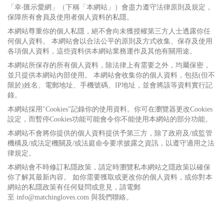
「幸‧匯示愛網」（下稱「本網站」）會盡力遵守法律原則及規定，
保障所有會員及使用者個人資料的私隱。
本網站尊重你的個人私隱，絕不會向未獲授權第三方人士透露你任
何個人資料。 本網站會以合法公平的原則及方式收集、保存及使用
各項個人資料，這些資料供本網站業務運作及其他有關用途。
本網站所保存的所有個人資料，除法律上有需要之外，均屬保密，
並只提供本網站內部使用。 本網站會收集你的個人資料，包括(但不
限於)姓名、電郵地址、手機號碼、IP地址，並會將該等資料實行記
錄。
本網站採用"Cookies"記錄你的使用資料。你可在瀏覽器更改Cookies
設定，而暫停Cookies功能可能會令你不能使用本網站的部分功能。
本網站不會將你提供的個人資料提供予第三方，除了政府及/或監管
機構及/或法定機關及/或法庭命令要求披露之資訊，以遵守適用之法
律規定。
本網站會不時修訂私隱政策，請定時瀏覽私本網站之隱政策以確保
你了解其最新內容。 如你需要獲取或更改你的個人資料，或你對本
網站的私隱政策有任何疑問或意見，請電郵
至 info@matchingloves.com 與我們聯絡。