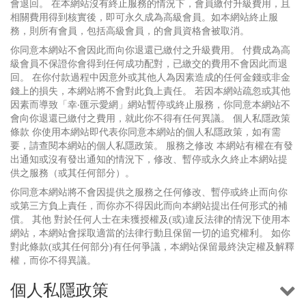
會退回。 在本網站沒有終止服務的情況下，會員繳付升級費用，且
相關費用得到核實後，即可永久成為高級會員。如本網站終止服
務，則所有會員，包括高級會員，的會員資格會被取消。
你同意本網站不會因此而向你退還已繳付之升級費用。 付費成為高
級會員不保證你會得到任何成功配對，已繳交的費用不會因此而退
回。 在你付款過程中因意外或其他人為因素造成的任何金錢或非金
錢上的損失，本網站將不會對此負上責任。 若因本網站疏忽或其他
因素而導致「幸‧匯示愛網」網站暫停或終止服務，你同意本網站不
會向你退還已繳付之費用，就此你不得有任何異議。 個人私隱政策
條款 你使用本網站即代表你同意本網站的個人私隱政策，如有需
要，請查閱本網站的個人私隱政策。 服務之修改 本網站有權在有發
出通知或沒有發出通知的情況下，修改、暫停或永久終止本網站提
供之服務（或其任何部分）。
你同意本網站將不會因提供之服務之任何修改、暫停或終止而向你
或第三方負上責任，而你亦不得因此而向本網站提出任何形式的補
償。 其他 對於任何人士在未獲授權及(或)違反法律的情況下使用本
網站，本網站會採取適當的法律行動且保留一切的追究權利。 如你
對此條款(或其任何部分)有任何爭議，本網站保留最終決定權及解釋
權，而你不得異議。
個人私隱政策