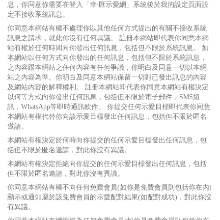
息，你同意你需要在登入「幸‧匯示愛網」系統後於我的設定頁面設
定不接收系統訊息。
你同意本網站有權不處理你以其他任何方式提出的有關不接收系統
訊息之請求，就此你沒有任何異議。 註冊本網站即代表你同意本網
站有權於任何時間向你發出任何訊息，包括但不限於系統訊息。 如
本網站以任何方式向你發出的任何訊息，包括但不限於系統訊息，
之內容跟本網站之任何內容有任何爭議，你明白及同意一切以本網
站之內容為準。你明白及同意本網站保留一切對已發出訊息的內容
及網站內容的解釋權利。 註冊本網站即代表你同意本網站有權決定
以何等方式向你發出任何訊息，包括但不限於電子郵件，SMS短
訊，WhatsApp等即時通訊軟件。 你提交任何示愛目標即代表你同意
本網站有權代替你向該示愛目標發出任何訊息，包括但不限於匿名
邀請。
本網站有權決定於何時向你提交的任何示愛目標發出任何訊息，包
括但不限於匿名邀請，對此你沒有異議。
本網站有權決定拒絕向你提交的任何示愛目標發出任何訊息，包括
但不限於匿名邀請，對此你沒有異議。
你同意本網站有權不向任何免費會員(如你是免費會員則包括你在內)
顯示或通知屬於該免費會員的示愛配對結果(如配對成功)，對此你沒
有異議。